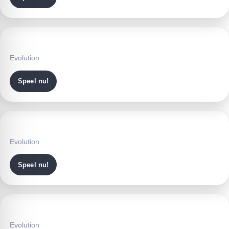
Baccarat
Evolution
Speel nu!
Cash or Crash
Evolution
Speel nu!
Stock Market
Evolution