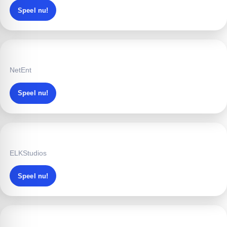
Speel nu!
Twin Spin Megaways
NetEnt
Speel nu!
Pirots 3
ELKStudios
Speel nu!
Ryze