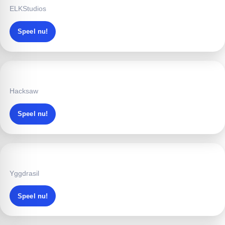
ELKStudios
Speel nu!
Wanted Dead or a Wild
Hacksaw
Speel nu!
Raptor Doublemax
Yggdrasil
Speel nu!