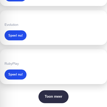
Lightning Roulette
Evolution
Speel nu!
Diamond Explosion 7s
RubyPlay
Speel nu!
Toon meer