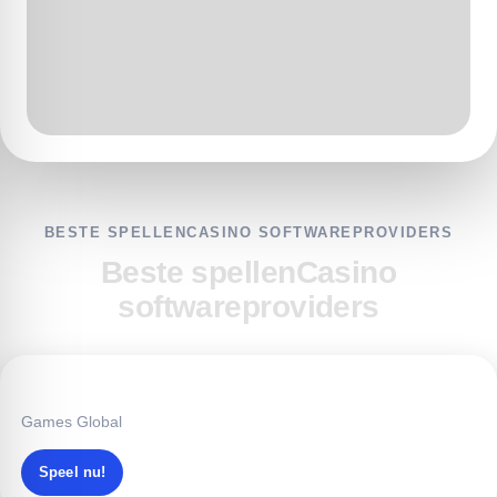
BESTE SPELLENCASINO SOFTWAREPROVIDERS
Beste spellenCasino
softwareproviders
ThunderStruck II
Games Global
Speel nu!