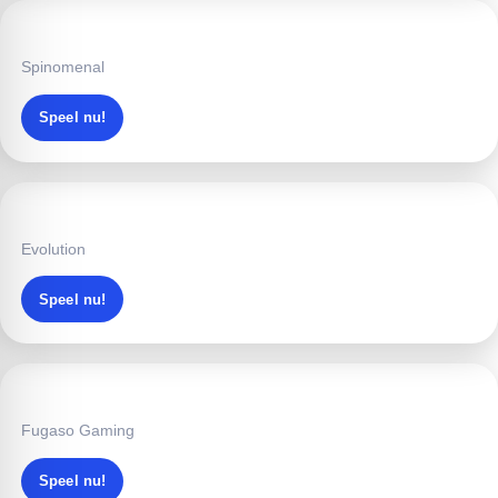
Majestic King
Spinomenal
Speel nu!
Crazy Time
Evolution
Speel nu!
Striking Coin Link: RUNNING
Fugaso Gaming
Speel nu!