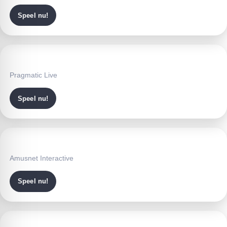
Speel nu!
Auto Roulette
Pragmatic Live
Speel nu!
Dynamic European Roulette
Amusnet Interactive
Speel nu!
Gameshows