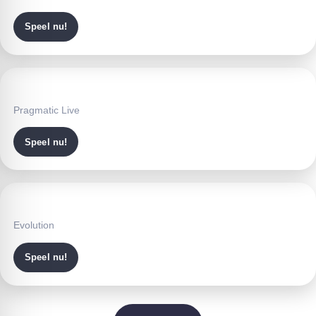
Speel nu!
ONE Blackjack
Pragmatic Live
Speel nu!
Lightning Roulette
Evolution
Speel nu!